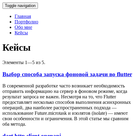
Toggle navigation
Главная
Портфолио
Обо мне
Кейсы
Кейсы
Элементы 1—5 из 5.
Выбор способа запуска фоновой задачи во flutter
В современной разработке часто возникает необходимость
отправить информацию на сервер в фоновом режиме, когда
результат запроса не важен. Несмотря на то, что Flutter
предоставляет несколько способов выполнения асинхронных
операций, два наиболее распространенных подхода —
использование Future.microtask и изолятов (isolate) — имеют
свои особенности и ограничения. В этой статье мы сравним
оба метода.
dart http client openapi