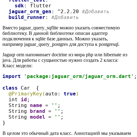
sdk
: flutter
jaguar_orm_gen
: ^2.2.20 
#Добавить
build_runner
: 
#Добавить
Вместо jaguar_query_sqflite можно указать совместимую
библиотеку. В данной библиотеке описан адаптер
подключения к sqlite базе данных. Можно указать,
например jaguar_query_postgres для доступа к postgresql.
Jaguqr orm напоминает doctrine из мира php или hibernate из
java. Для работы с сущьностью нужно создать 2 класса:
Класс модели:
import 
'package:jaguar_orm/jaguar_orm.dart'
;
class 
Car  {
@PrimaryKey(
auto: 
true
)
  int 
id
;
  String 
name 
= 
''
;
  String 
brand 
= 
''
;
  String 
model 
= 
''
;
}
В целом это обычный дата класс. Аннотацией мы указываем