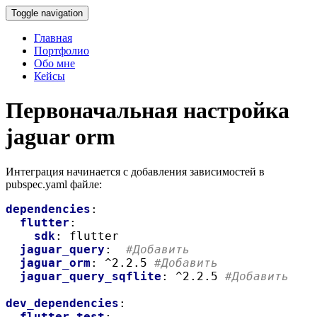
Toggle navigation
Главная
Портфолио
Обо мне
Кейсы
Первоначальная настройка
jaguar orm
Интеграция начинается с добавления зависимостей в
pubspec.yaml файле:
dependencies
:
flutter
:
sdk
: flutter
jaguar_query
:  
#Добавить
jaguar_orm
: ^2.2.5 
#Добавить
jaguar_query_sqflite
: ^2.2.5 
#Добавить
dev_dependencies
:
flutter_test
: