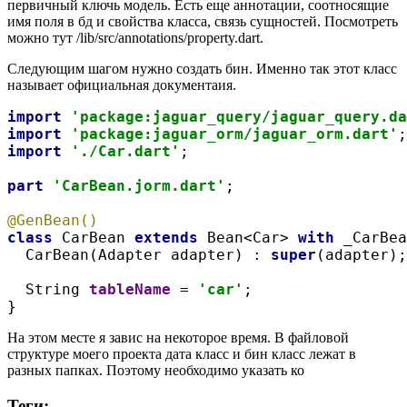
первичный ключь модель. Есть еще аннотации, соотносящие
имя поля в бд и свойства класса, связь сущностей. Посмотреть
можно тут /lib/src/annotations/property.dart.
Следующим шагом нужно создать бин. Именно так этот класс
называет официальная документаия.
import 
'package:jaguar_query/jaguar_query.da
import 
'package:jaguar_orm/jaguar_orm.dart'
;
import 
'./Car.dart'
;
part 
'CarBean.jorm.dart'
;
@GenBean()
class 
CarBean 
extends 
Bean<Car> 
with 
_CarBea
  CarBean(Adapter adapter) : 
super
(adapter);
  String 
tableName 
= 
'car'
;
}
На этом месте я завис на некоторое время. В файловой
структуре моего проекта дата класс и бин класс лежат в
разных папках. Поэтому необходимо указать ко
Теги: